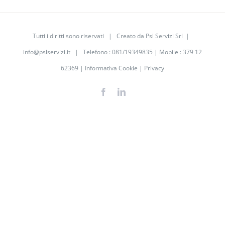
Tutti i diritti sono riservati | Creato da Psl Servizi Srl |
info@pslservizi.it
| Telefono : 081/19349835 | Mobile : 379 12
62369 |
Informativa Cookie
|
Privacy
Facebook
LinkedIn